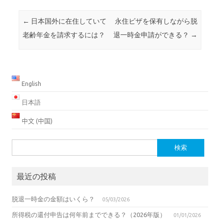
投稿ナビゲーション
←
日本国外に在住していて
永住ビザを保有しながら脱
老齢年金を請求するには？
退一時金申請ができる？
→
English
日本語
中文 (中国)
検
索:
最近の投稿
脱退一時金の金額はいくら？
05/03/2026
所得税の還付申告は何年前までできる？（2026年版）
01/01/2026