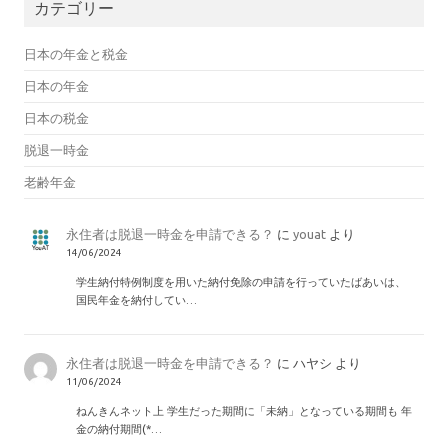
カテゴリー
日本の年金と税金
日本の年金
日本の税金
脱退一時金
老齢年金
永住者は脱退一時金を申請できる？
に
youat
より
14/06/2024
学生納付特例制度を用いた納付免除の申請を行っていたばあいは、
国民年金を納付してい…
永住者は脱退一時金を申請できる？
に
ハヤシ
より
11/06/2024
ねんきんネット上 学生だった期間に「未納」となっている期間も 年
金の納付期間(*…