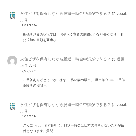
永住ビザを保有しながら脱退一時金申請ができる？
に
youat
より
19/02/2024
配偶者さまの状況では、おそらく審査の期間がかなり長くなり、ま
た追加の書類を要求さ…
永住ビザを保有しながら脱退一時金申請ができる？
に
近藤
正直
より
19/02/2024
ご回答ありがとうございます。 私の妻の場合、 厚生年金5年＋3号被
保険者の期間＝…
永住ビザを保有しながら脱退一時金申請ができる？
に
youat
より
11/02/2024
こんにちは。 まず最初に、脱退一時金は日本の住所がないことが条
件となります。質問…