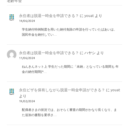
老齢年金
永住者は脱退一時金を申請できる？
に
youat
より
14/06/2024
学生納付特例制度を用いた納付免除の申請を行っていたばあいは、
国民年金を納付してい…
永住者は脱退一時金を申請できる？
に
ハヤシ
より
11/06/2024
ねんきんネット上 学生だった期間に「未納」となっている期間も 年
金の納付期間(*…
永住ビザを保有しながら脱退一時金申請ができる？
に
youat
より
19/02/2024
配偶者さまの状況では、おそらく審査の期間がかなり長くなり、ま
た追加の書類を要求さ…