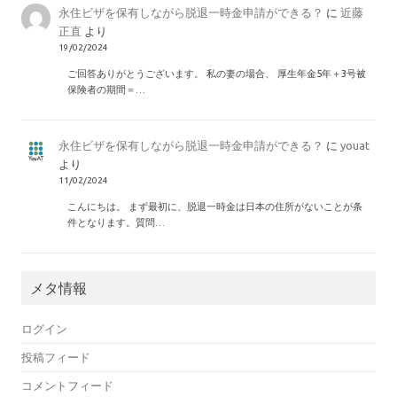
永住ビザを保有しながら脱退一時金申請ができる？
に
近藤
正直
より
19/02/2024
ご回答ありがとうございます。 私の妻の場合、 厚生年金5年＋3号被
保険者の期間＝…
永住ビザを保有しながら脱退一時金申請ができる？
に
youat
より
11/02/2024
こんにちは。 まず最初に、脱退一時金は日本の住所がないことが条
件となります。質問…
メタ情報
ログイン
投稿フィード
コメントフィード