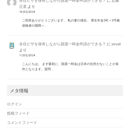
永住ビザを保有しながら脱退一時金申請ができる？
に
近藤
正直
より
19/02/2024
ご回答ありがとうございます。 私の妻の場合、 厚生年金5年＋3号被
保険者の期間＝…
永住ビザを保有しながら脱退一時金申請ができる？
に
youat
より
11/02/2024
こんにちは。 まず最初に、脱退一時金は日本の住所がないことが条
件となります。質問…
メタ情報
ログイン
投稿フィード
コメントフィード