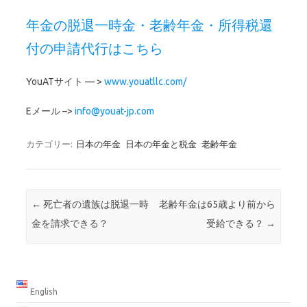
年金の脱退一時金・老齢年金・所得税還
付の申請代行はこちら
YouATサイト — >
www.youatllc.com/
Eメール –>
info@youat-jp.com
カテゴリー:
日本の年金
日本の年金と税金
老齢年金
投稿ナビゲーション
←
死亡者の遺族は脱退一時
老齢年金は65歳より前から
金を請求できる？
受給できる？
→
English