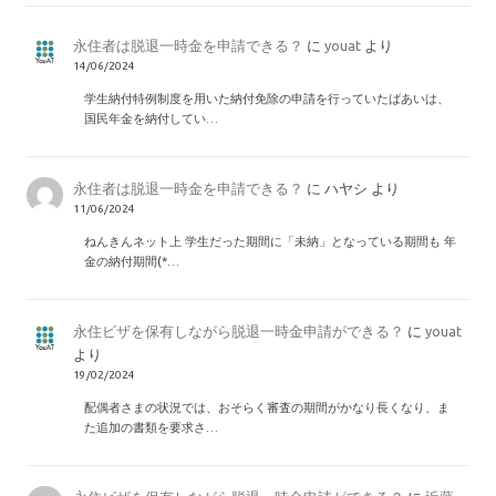
永住者は脱退一時金を申請できる？
に
youat
より
14/06/2024
学生納付特例制度を用いた納付免除の申請を行っていたばあいは、
国民年金を納付してい…
永住者は脱退一時金を申請できる？
に
ハヤシ
より
11/06/2024
ねんきんネット上 学生だった期間に「未納」となっている期間も 年
金の納付期間(*…
永住ビザを保有しながら脱退一時金申請ができる？
に
youat
より
19/02/2024
配偶者さまの状況では、おそらく審査の期間がかなり長くなり、ま
た追加の書類を要求さ…