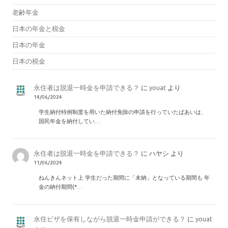
老齢年金
日本の年金と税金
日本の年金
日本の税金
永住者は脱退一時金を申請できる？
に
youat
より
14/06/2024
学生納付特例制度を用いた納付免除の申請を行っていたばあいは、
国民年金を納付してい…
永住者は脱退一時金を申請できる？
に
ハヤシ
より
11/06/2024
ねんきんネット上 学生だった期間に「未納」となっている期間も 年
金の納付期間(*…
永住ビザを保有しながら脱退一時金申請ができる？
に
youat