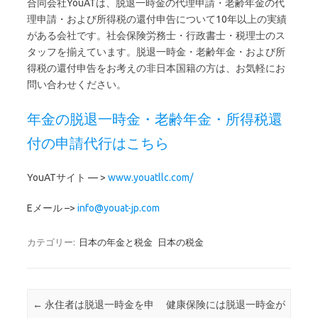
合同会社YouATは、脱退一時金の代理申請・老齢年金の代
理申請・および所得税の還付申告について10年以上の実績
がある会社です。社会保険労務士・行政書士・税理士のス
タッフを揃えています。脱退一時金・老齢年金・および所
得税の還付申告をお考えの非日本国籍の方は、お気軽にお
問い合わせください。
年金の脱退一時金・老齢年金・所得税還
付の申請代行はこちら
YouATサイト — >
www.youatllc.com/
Eメール –>
info@youat-jp.com
カテゴリー:
日本の年金と税金
日本の税金
投稿ナビゲーション
←
永住者は脱退一時金を申
健康保険には脱退一時金が