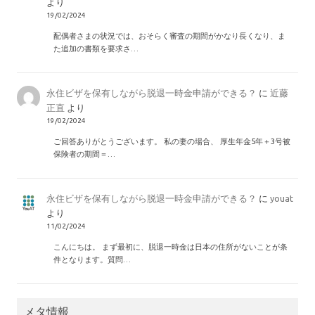
より
19/02/2024
配偶者さまの状況では、おそらく審査の期間がかなり長くなり、ま
た追加の書類を要求さ…
永住ビザを保有しながら脱退一時金申請ができる？
に
近藤
正直
より
19/02/2024
ご回答ありがとうございます。 私の妻の場合、 厚生年金5年＋3号被
保険者の期間＝…
永住ビザを保有しながら脱退一時金申請ができる？
に
youat
より
11/02/2024
こんにちは。 まず最初に、脱退一時金は日本の住所がないことが条
件となります。質問…
メタ情報