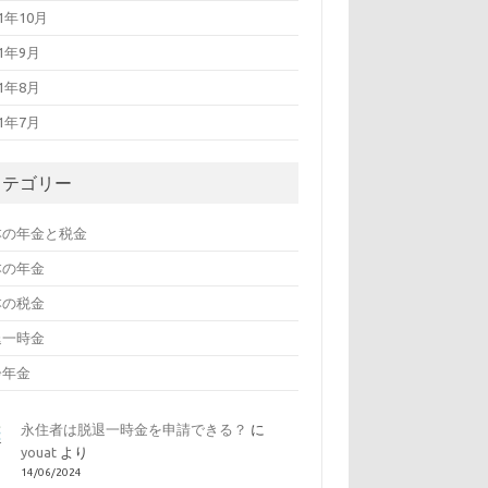
21年10月
21年9月
21年8月
21年7月
カテゴリー
本の年金と税金
本の年金
本の税金
退一時金
齢年金
永住者は脱退一時金を申請できる？
に
youat
より
14/06/2024