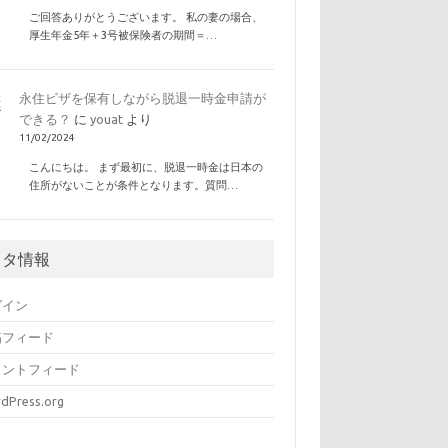
ご回答ありがとうございます。 私の妻の場合、
厚生年金5年＋3号被保険者の期間＝…
永住ビザを保有しながら脱退一時金申請が
できる？
に
youat
より
11/02/2024
こんにちは。 まず最初に、脱退一時金は日本の
住所がないことが条件となります。質問…
メタ情報
グイン
稿フィード
メントフィード
dPress.org