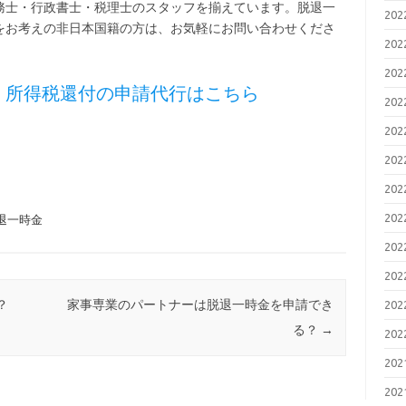
務士・行政書士・税理士のスタッフを揃えています。脱退一
20
をお考えの非日本国籍の方は、お気軽にお問い合わせくださ
20
20
・所得税還付の申請代行はこちら
20
20
20
20
20
退一時金
20
20
？
家事専業のパートナーは脱退一時金を申請でき
20
る？
→
20
20
20