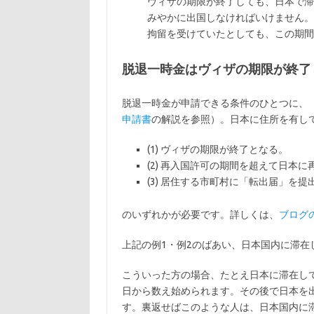
ヴィザの期限が終了しても、日本で滞
みやかに出国しなければいけません。
拘留を受けていたとしても、この期間
脱退一時金はヴィザの期限が終了
脱退一時金が申請できる条件のひとつに、
申請書
の解説を参照）。日本に住所を有し
(1) ヴィザの期限が終了となる。
(2) 再入国許可の期間を超えて日本
(3) 居住する市町村に「転出届」を
のいずれかが必要です。詳しくは、
ブログ
上記の例1・例2のばあい、日本国内に滞
こういった方の場合、たとえ日本に滞在し
日から数え始められます。その後で日本を
す。裏返せばこのような人は、日本国内に