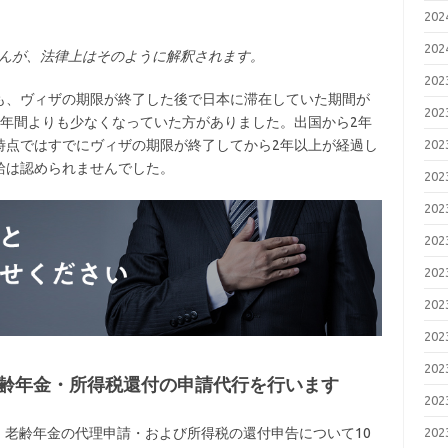
20
20
ませんが、法律上はそのように解釈されます。
20
も、ヴィザの期限が終了した後で日本に滞在していた期間が
20
2年間よりも少なくなっていた方がありました。出国から2年
時点ではすでにヴィザの期限が終了してから2年以上が経過し
20
給は認められませんでした。
20
20
20
20
20
20
20
老齢年金・所得税還付の申請代行を行います
20
20
請・老齢年金の代理申請・および所得税の還付申告について10