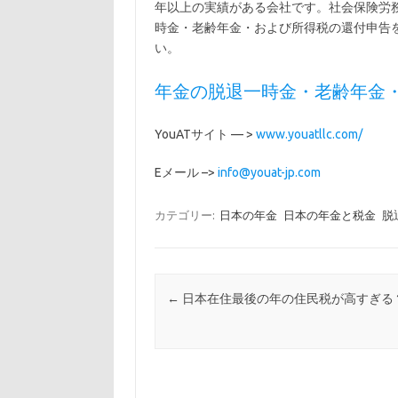
年以上の実績がある会社です。社会保険労
時金・老齢年金・および所得税の還付申告
い。
年金の脱退一時金・老齢年金
YouATサイト — >
www.youatllc.com/
Eメール –>
info@youat-jp.com
カテゴリー:
日本の年金
日本の年金と税金
脱
投稿ナビゲーション
←
日本在住最後の年の住民税が高すぎる