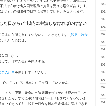
在を続けてしまった場合。すなわち不法滞在で、法律上はす
20
不法滞在者は出入国管理局で拘留を受ける場合があります。
はヴィザの期限外で日本に滞在しているとみなされます。
20
20
した日から2年以内に申請しなければいけない
20
20
「日本に住所を有していない」ことがあります（
脱退一時金
ていないためには、
20
20
に再入国しない。
20
提出して、日本の住所を抹消する。
20
20
のこの記事
を参照してください。
20
在していてもすでに日本に住所を有していません。
20
ていても、脱退一時金の申請期間はヴィザの期限が終了した
20
出国したら、すでに申請期間は2年よりも少なくなっていま
20
滞在中であっても、脱退一時金を日本年金機構に請求できる