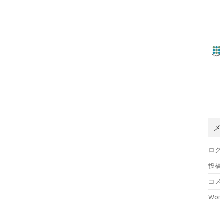
ロ
投
コ
Wor