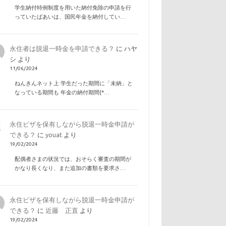
学生納付特例制度を用いた納付免除の申請を行
っていたばあいは、国民年金を納付してい…
永住者は脱退一時金を申請できる？
に
ハヤ
シ
より
11/06/2024
ねんきんネット上 学生だった期間に「未納」と
なっている期間も 年金の納付期間(*…
永住ビザを保有しながら脱退一時金申請が
できる？
に
youat
より
19/02/2024
配偶者さまの状況では、おそらく審査の期間が
かなり長くなり、また追加の書類を要求さ…
永住ビザを保有しながら脱退一時金申請が
できる？
に
近藤 正直
より
19/02/2024