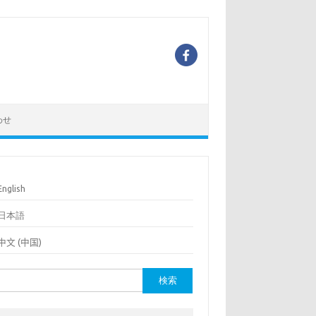
わせ
English
日本語
中文 (中国)