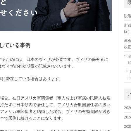
脱
所
版
年
している事例
改
年
するためには、日本のヴィザが必要です。ヴィザの保有者に
19
はヴィザの有効期限が記載されています。
「
本に滞在している場合はあります。
01
場合。在日アメリカ軍関係者（軍人および軍属の民間人被雇
持たずに日本領内で居住して、アメリカ合衆国居住者の扱い
20
アメリカ軍関係者と結婚した場合、ヴィザの有効期限が過ぎ
20
本で居住し続けることになります。
20