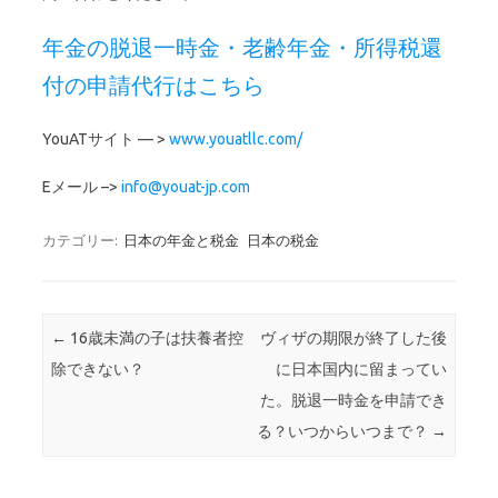
年金の脱退一時金・老齢年金・所得税還
付の申請代行はこちら
YouATサイト — >
www.youatllc.com/
Eメール –>
info@youat-jp.com
カテゴリー:
日本の年金と税金
日本の税金
投稿ナビゲーション
←
16歳未満の子は扶養者控
ヴィザの期限が終了した後
除できない？
に日本国内に留まってい
た。脱退一時金を申請でき
る？いつからいつまで？
→