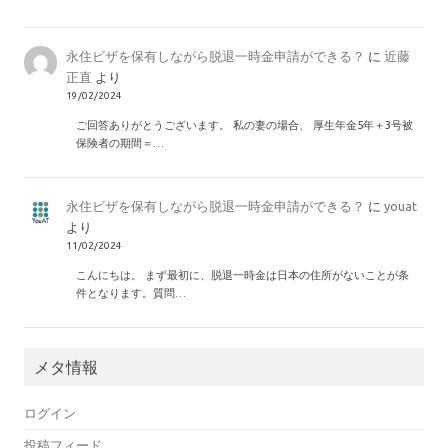
永住ビザを保有しながら脱退一時金申請ができる？
に
近藤
正直
より
19/02/2024
ご回答ありがとうございます。 私の妻の場合、 厚生年金5年＋3号被
保険者の期間＝…
永住ビザを保有しながら脱退一時金申請ができる？
に
youat
より
11/02/2024
こんにちは。 まず最初に、脱退一時金は日本の住所がないことが条
件となります。質問…
メタ情報
ログイン
投稿フィード