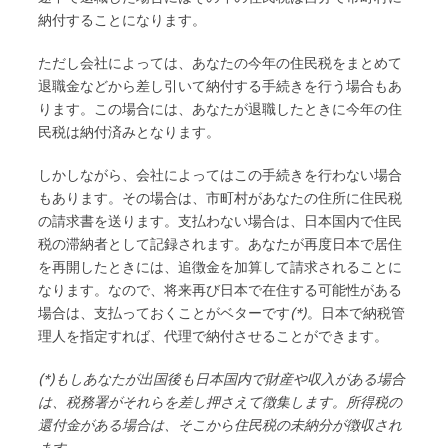
納付することになります。
ただし会社によっては、あなたの今年の住民税をまとめて
退職金などから差し引いて納付する手続きを行う場合もあ
ります。この場合には、あなたが退職したときに今年の住
民税は納付済みとなります。
しかしながら、会社によってはこの手続きを行わない場合
もあります。その場合は、市町村があなたの住所に住民税
の請求書を送ります。支払わない場合は、日本国内で住民
税の滞納者として記録されます。あなたが再度日本で居住
を再開したときには、追徴金を加算して請求されることに
なります。なので、将来再び日本で在住する可能性がある
場合は、支払っておくことがベターです
(*)
。日本で納税管
理人を指定すれば、代理で納付させることができます。
(*)もしあなたが出国後も日本国内で財産や収入がある場合
は、税務署がそれらを差し押さえて徴集します。所得税の
還付金がある場合は、そこから住民税の未納分が徴収され
ます。