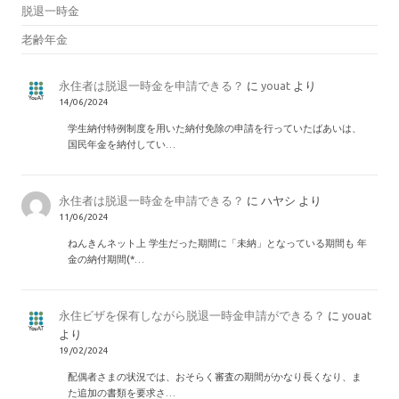
脱退一時金
老齢年金
永住者は脱退一時金を申請できる？
に
youat
より
14/06/2024
学生納付特例制度を用いた納付免除の申請を行っていたばあいは、
国民年金を納付してい…
永住者は脱退一時金を申請できる？
に
ハヤシ
より
11/06/2024
ねんきんネット上 学生だった期間に「未納」となっている期間も 年
金の納付期間(*…
永住ビザを保有しながら脱退一時金申請ができる？
に
youat
より
19/02/2024
配偶者さまの状況では、おそらく審査の期間がかなり長くなり、ま
た追加の書類を要求さ…